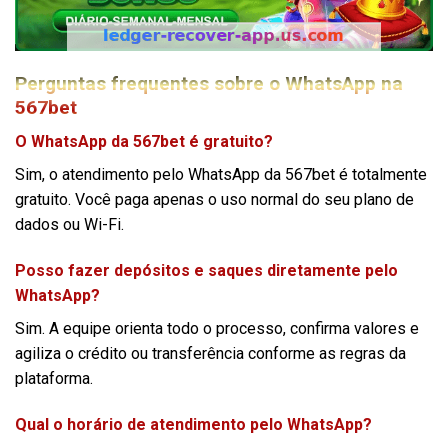
Perguntas frequentes sobre o WhatsApp na
567bet
O WhatsApp da 567bet é gratuito?
Sim, o atendimento pelo WhatsApp da 567bet é totalmente
gratuito. Você paga apenas o uso normal do seu plano de
dados ou Wi-Fi.
Posso fazer depósitos e saques diretamente pelo
WhatsApp?
Sim. A equipe orienta todo o processo, confirma valores e
agiliza o crédito ou transferência conforme as regras da
plataforma.
Qual o horário de atendimento pelo WhatsApp?