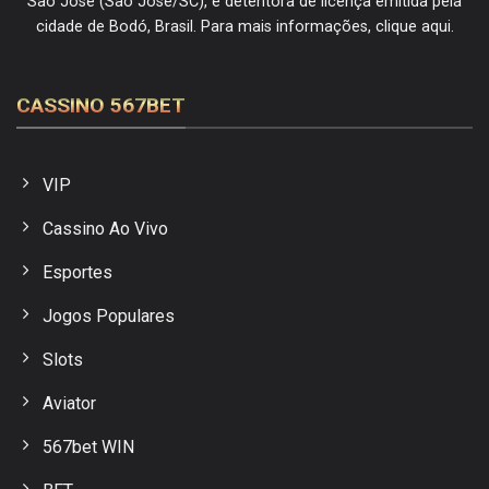
São José (São José/SC), e detentora de licença emitida pela
cidade de Bodó, Brasil. Para mais informações, clique aqui.
CASSINO 567BET
VIP
Cassino Ao Vivo
Esportes
Jogos Populares
Slots
Aviator
567bet WIN