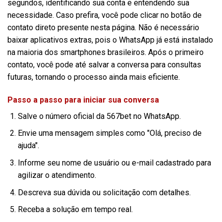
segundos, identificando sua conta e entendendo sua
necessidade. Caso prefira, você pode clicar no botão de
contato direto presente nesta página. Não é necessário
baixar aplicativos extras, pois o WhatsApp já está instalado
na maioria dos smartphones brasileiros. Após o primeiro
contato, você pode até salvar a conversa para consultas
futuras, tornando o processo ainda mais eficiente.
Passo a passo para iniciar sua conversa
Salve o número oficial da 567bet no WhatsApp.
Envie uma mensagem simples como "Olá, preciso de
ajuda".
Informe seu nome de usuário ou e-mail cadastrado para
agilizar o atendimento.
Descreva sua dúvida ou solicitação com detalhes.
Receba a solução em tempo real.