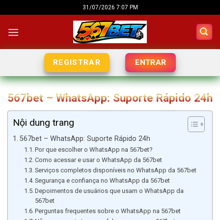
Skip
31/07/2026 7:07 PM
to
content
ENTRAR
REGISTRAR
567bet – WhatsApp: Suporte Rápido 24h
Nội dung trang
567bet – WhatsApp: Suporte Rápido 24h
Por que escolher o WhatsApp na 567bet?
Como acessar e usar o WhatsApp da 567bet
Serviços completos disponíveis no WhatsApp da 567bet
Segurança e confiança no WhatsApp da 567bet
Depoimentos de usuários que usam o WhatsApp da
567bet
Perguntas frequentes sobre o WhatsApp na 567bet