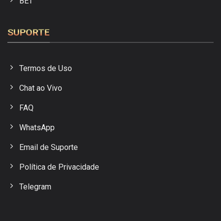
BET
SUPORTE
Termos de Uso
Chat ao Vivo
FAQ
WhatsApp
Email de Suporte
Política de Privacidade
Telegram