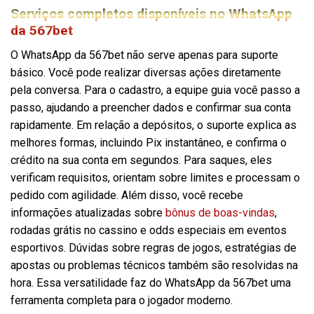
Serviços completos disponíveis no WhatsApp
da 567bet
O WhatsApp da 567bet não serve apenas para suporte
básico. Você pode realizar diversas ações diretamente
pela conversa. Para o cadastro, a equipe guia você passo a
passo, ajudando a preencher dados e confirmar sua conta
rapidamente. Em relação a depósitos, o suporte explica as
melhores formas, incluindo Pix instantâneo, e confirma o
crédito na sua conta em segundos. Para saques, eles
verificam requisitos, orientam sobre limites e processam o
pedido com agilidade. Além disso, você recebe
informações atualizadas sobre
bônus de boas-vindas
,
rodadas grátis no cassino e odds especiais em eventos
esportivos. Dúvidas sobre regras de jogos, estratégias de
apostas ou problemas técnicos também são resolvidas na
hora. Essa versatilidade faz do WhatsApp da 567bet uma
ferramenta completa para o jogador moderno.