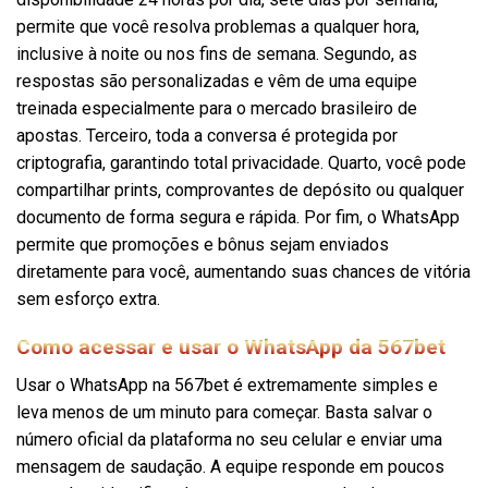
permite que você resolva problemas a qualquer hora,
inclusive à noite ou nos fins de semana. Segundo, as
respostas são personalizadas e vêm de uma equipe
treinada especialmente para o mercado brasileiro de
apostas. Terceiro, toda a conversa é protegida por
criptografia, garantindo total privacidade. Quarto, você pode
compartilhar prints, comprovantes de depósito ou qualquer
documento de forma segura e rápida. Por fim, o WhatsApp
permite que promoções e bônus sejam enviados
diretamente para você, aumentando suas chances de vitória
sem esforço extra.
Como acessar e usar o WhatsApp da 567bet
Usar o WhatsApp na 567bet é extremamente simples e
leva menos de um minuto para começar. Basta salvar o
número oficial da plataforma no seu celular e enviar uma
mensagem de saudação. A equipe responde em poucos