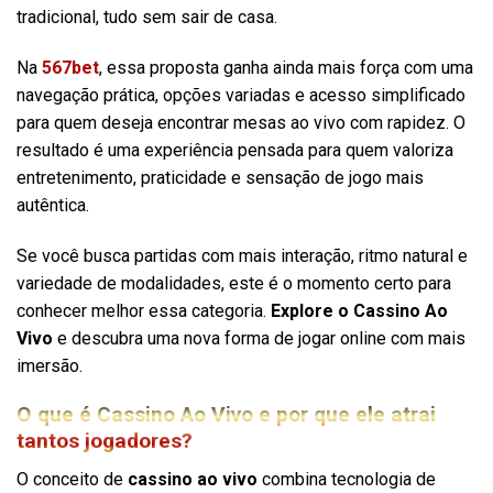
tradicional, tudo sem sair de casa.
Na
567bet
, essa proposta ganha ainda mais força com uma
navegação prática, opções variadas e acesso simplificado
para quem deseja encontrar mesas ao vivo com rapidez. O
resultado é uma experiência pensada para quem valoriza
entretenimento, praticidade e sensação de jogo mais
autêntica.
Se você busca partidas com mais interação, ritmo natural e
variedade de modalidades, este é o momento certo para
conhecer melhor essa categoria.
Explore o Cassino Ao
Vivo
e descubra uma nova forma de jogar online com mais
imersão.
O que é Cassino Ao Vivo e por que ele atrai
tantos jogadores?
O conceito de
cassino ao vivo
combina tecnologia de