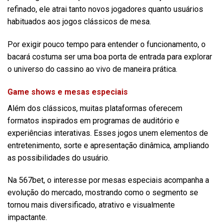
refinado, ele atrai tanto novos jogadores quanto usuários
habituados aos jogos clássicos de mesa.
Por exigir pouco tempo para entender o funcionamento, o
bacará costuma ser uma boa porta de entrada para explorar
o universo do cassino ao vivo de maneira prática.
Game shows e mesas especiais
Além dos clássicos, muitas plataformas oferecem
formatos inspirados em programas de auditório e
experiências interativas. Esses jogos unem elementos de
entretenimento, sorte e apresentação dinâmica, ampliando
as possibilidades do usuário.
Na 567bet, o interesse por mesas especiais acompanha a
evolução do mercado, mostrando como o segmento se
tornou mais diversificado, atrativo e visualmente
impactante.