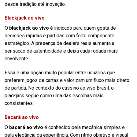
desde tradição até inovação.
Blackjack ao vivo
O
blackjack ao vivo
é indicado para quem gosta de
decisões rápidas e partidas com forte componente
estratégico. A presença de dealers reais aumenta a
sensação de autenticidade e deixa cada rodada mais
envolvente.
Essa é uma opção muito popular entre usuários que
preferem jogos de cartas e valorizam um fluxo mais direto
de partida. No contexto do cassino ao vivo Brasil, o
blackjack segue como uma das escolhas mais
consistentes.
Bacará ao vivo
O
bacará ao vivo
é conhecido pela mecânica simples e
pela elegância da experiência. Com ritmo objetivo e visual