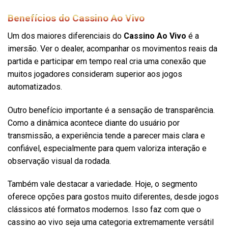
Benefícios do Cassino Ao Vivo
Um dos maiores diferenciais do
Cassino Ao Vivo
é a
imersão. Ver o dealer, acompanhar os movimentos reais da
partida e participar em tempo real cria uma conexão que
muitos jogadores consideram superior aos jogos
automatizados.
Outro benefício importante é a sensação de transparência.
Como a dinâmica acontece diante do usuário por
transmissão, a experiência tende a parecer mais clara e
confiável, especialmente para quem valoriza interação e
observação visual da rodada.
Também vale destacar a variedade. Hoje, o segmento
oferece opções para gostos muito diferentes, desde jogos
clássicos até formatos modernos. Isso faz com que o
cassino ao vivo seja uma categoria extremamente versátil