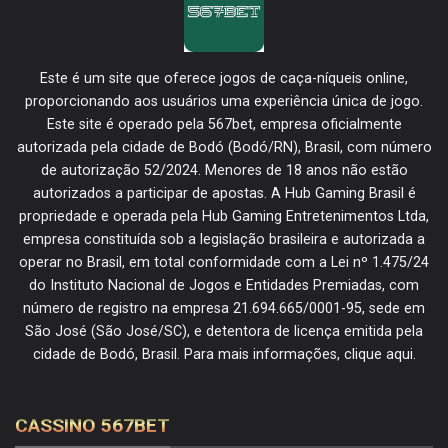
Este é um site que oferece jogos de caça-níqueis online,
proporcionando aos usuários uma experiência única de jogo.
Este site é operado pela 567bet, empresa oficialmente
autorizada pela cidade de Bodó (Bodó/RN), Brasil, com número
de autorização 52/2024. Menores de 18 anos não estão
autorizados a participar de apostas. A Hub Gaming Brasil é
propriedade e operada pela Hub Gaming Entretenimentos Ltda,
empresa constituída sob a legislação brasileira e autorizada a
operar no Brasil, em total conformidade com a Lei nº 1.475/24
do Instituto Nacional de Jogos e Entidades Premiadas, com
número de registro na empresa 21.694.665/0001-95, sede em
São José (São José/SC), e detentora de licença emitida pela
cidade de Bodó, Brasil. Para mais informações, clique aqui.
CASSINO 567BET