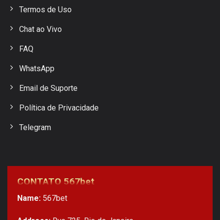
Termos de Uso
Chat ao Vivo
FAQ
WhatsApp
Email de Suporte
Política de Privacidade
Telegram
CONTATO 567bet
Name:
567bet