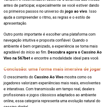
antes de participar, especialmente se você estiver dando
os primeiros passos no universo do
jogo ao vivo
. Isso
ajuda a compreender o ritmo, as regras e o estilo de
apresentação.
Outro ponto importante é escolher uma plataforma com
navegação intuitiva e proposta confiável. Quando o
ambiente é bem organizado, a experiência se torna mais
agradável do início ao fim.
Descubra agora o Cassino Ao
Vivo na 567bet
e encontre a modalidade ideal para você.
Conclusão: uma forma mais imersiva de jogar
O crescimento do
Cassino Ao Vivo
mostra como os
jogadores valorizam experiências mais reais, envolventes
e interativas. Com transmissão em tempo real, dealers
profissionais e jogos clássicos adaptados ao ambiente
online, essa categoria representa uma evolução natural do
cassino digital.