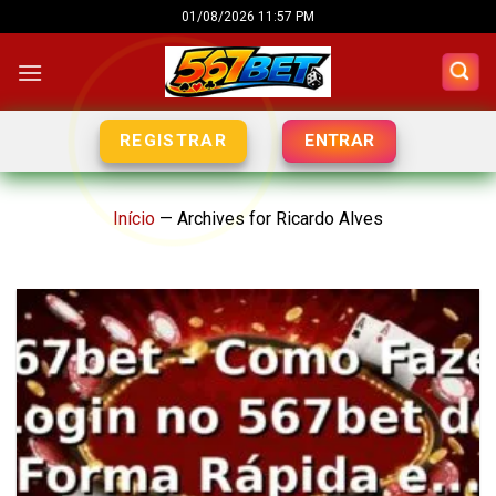
Skip
01/08/2026 11:57 PM
to
content
ENTRAR
REGISTRAR
Início
—
Archives for Ricardo Alves