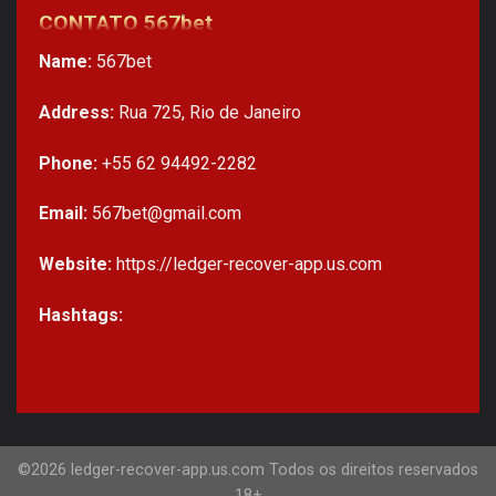
CONTATO 567bet
Name:
567bet
Address:
Rua 725, Rio de Janeiro
Phone:
+55 62 94492-2282
Email:
567bet@gmail.com
Website:
https://ledger-recover-app.us.com
Hashtags:
©2026 ledger-recover-app.us.com Todos os direitos reservados
18+